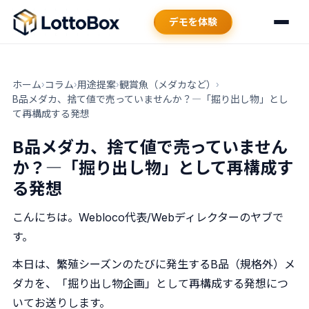
デモを体験
機能一覧
ホーム
コラム
用途提案
観賞魚（メダカなど）
›
›
›
›
B品メダカ、捨て値で売っていませんか？―「掘り出し物」とし
て再構成する発想
料金プラン
B品メダカ、捨て値で売っていません
よくある質問
か？―「掘り出し物」として再構成す
る発想
コラム
こんにちは。Webloco代表/Webディレクターのヤブで
す。
お知らせ
本日は、繁殖シーズンのたびに発生するB品（規格外）メ
ダカを、「掘り出し物企画」として再構成する発想につ
いてお送りします。