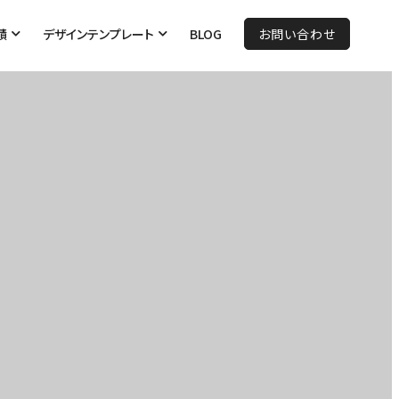
績
デザインテンプレート
BLOG
お問い合わせ
ページ制作実績
ステム導入実績
コーポレートサイト向
病院、クリニック様（医
けテーマ
療機関）向けテーマ