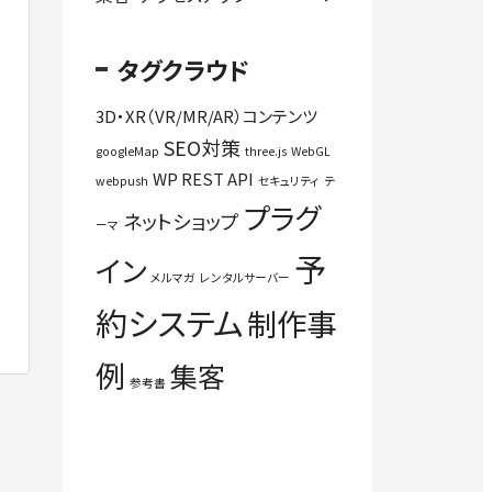
タグクラウド
3D・XR（VR/MR/AR）コンテンツ
SEO対策
googleMap
three.js
WebGL
WP REST API
webpush
セキュリティ
テ
プラグ
ネットショップ
ーマ
予
イン
メルマガ
レンタルサーバー
約システム
制作事
例
集客
参考書