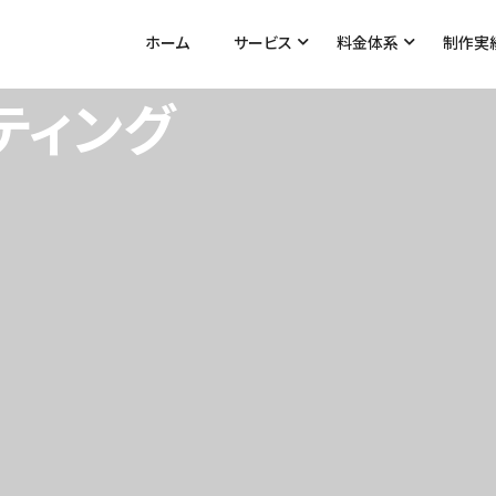
ホーム
サービス
料金体系
制作実
ホームページ制作
レンタル予約管理シス
オンラインガチャ
webカタログギフト販
ホームページ・
Webサイト運営・保守
Webアプリ運営・保守
ホーム
予約シ
ティング
テム
オリパ販売システム
売管理システム
WordPress制作料金
料金
料金
ouble