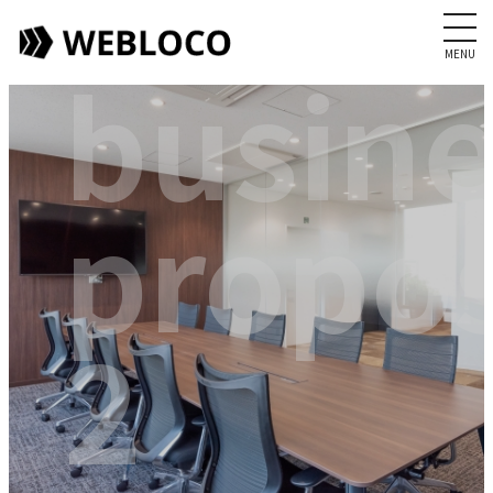
leisur
MENU
busine
propo
2