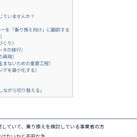
じていませんか？
入フローを「乗り換え向け」に翻訳する
し）
づくり）
ータの移行）
の再現）
生まないための重要工程）
ングを最小化する）
しながら切り替える」
営していて、乗り換えを検討している事業者の方
ではないかと不安な方