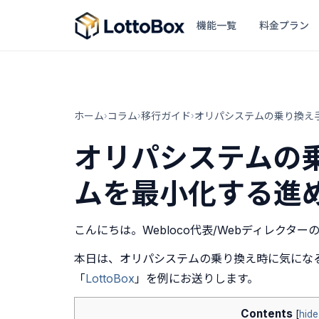
機能一覧
料金プラン
機能一覧
ホーム
コラム
移行ガイド
オリパシステムの乗り換え
›
›
›
料金プラン
オリパシステムの
よくある質問
ムを最小化する進
コラム
こんにちは。Webloco代表/Webディレクター
お知らせ
本日は、オリパシステムの乗り換え時に気にな
「
LottoBox
」を例にお送りします。
Contents
[
hide