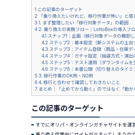
1
この記事のターゲット
2
「乗り換えたいけれど、移行作業が怖い」と感
3
1. まず整理したい「移行対象データ」の範囲
4
2. 乗り換えの実務フロー｜LottoBoxの導
4.1
ステップ1：企画（移行対象データの棚卸
4.2
ステップ2：基本設定（新システムの土台
4.3
ステップ3：アイテム登録（商品・在庫デ
4.4
ステップ4：ガチャ設定（抽選方式・演出
4.5
ステップ5：テスト運用（ダウンタイムを
4.6
ステップ6：本番公開（切り替えのタイミ
5
3. 移行作業のOK例・NG例
6
4. 移行と合わせて確認しておきたいこと
7
まとめ｜「止めてから動く」のではなく「動か
この記事のターゲット
すでにオリパ・オンラインガチャサイトを運
乗り換え作業中にサイトが止まってしまうの