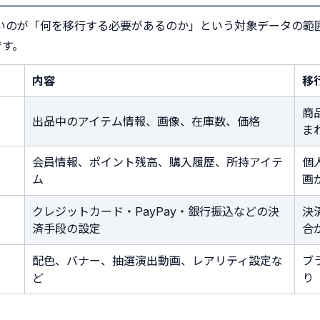
いのが「何を移行する必要があるのか」という対象データの範
です。
内容
移
商
出品中のアイテム情報、画像、在庫数、価格
ま
会員情報、ポイント残高、購入履歴、所持アイテ
個
ム
画
クレジットカード・PayPay・銀行振込などの決
決
済手段の設定
合
配色、バナー、抽選演出動画、レアリティ設定な
ブ
ど
り