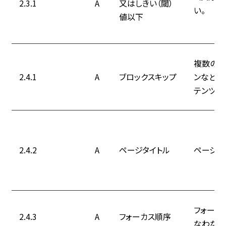
2.3.1
A
又はしきい（閾）
い。
値以下
複数のペ
2.4.1
A
ブロックスキップ
ンなど）
テンツに
2.4.2
A
ページタイトル
ページの
フォーカ
2.4.3
A
フォーカス順序
なわない