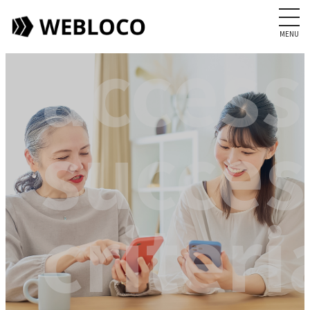
MENU
accessi
succes
criteri