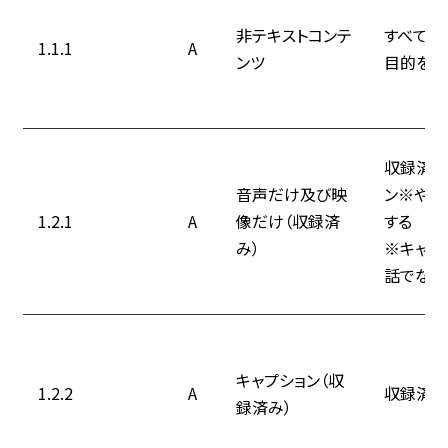
非テキストコンテ
すべての
1.1.1
A
ンツ
目的を果
収録済み
音声だけ及び映
ン※やテ
1.2.1
A
像だけ（収録済
する
み）
※キャプ
話でない
キャプション（収
1.2.2
A
収録済み
録済み）