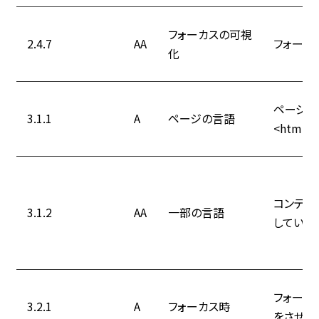
フォーカスの可視
2.4.7
AA
フォーカ
化
ページの
3.1.1
A
ページの言語
<html la
コンテン
3.1.2
AA
一部の言語
している
フォーカ
3.2.1
A
フォーカス時
をさせな