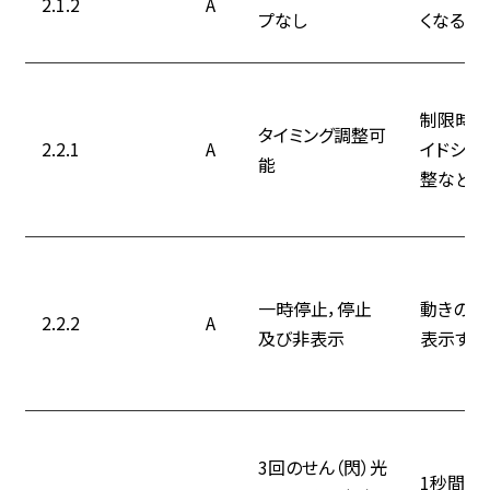
2.1.2
A
プなし
くなる仕
制限時間
タイミング調整可
2.2.1
A
イドショ
能
整など出
一時停止，停止
動きのあ
2.2.2
A
及び非表示
表示する
3回のせん（閃）光
1秒間に