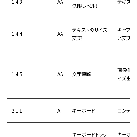
1.4.3
AA
テキスト
低限レベル）
テキストのサイズ
キャプシ
1.4.4
AA
変更
ズ変更出
画像化さ
1.4.5
AA
文字画像
イズ出来
2.1.1
A
キーボード
コンテン
キーボードトラッ
キーボー