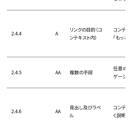
リンクの目的（コ
コンテン
2.4.4
A
ンテキスト内）
「もっと
任意のペ
2.4.5
AA
複数の手段
ゲーション
見出し及びラベ
コンテン
2.4.6
AA
ル
く説明す