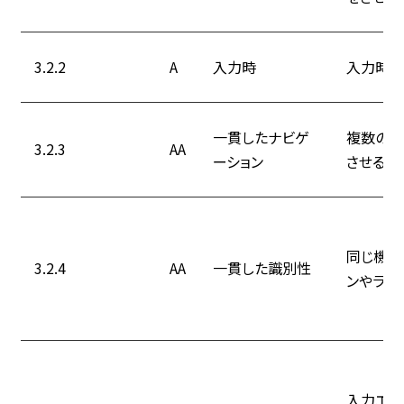
3.2.2
A
入力時
入力時に
一貫したナビゲ
複数のペ
3.2.3
AA
ーション
させる。
同じ機能
3.2.4
AA
一貫した識別性
ンやラベ
入力エラ