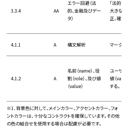
エラー回避（法
「法的な
3.3.4
AA
的、金融及びデー
大きな損
タ）
正、確認
4.1.1
A
構文解析
マークア
名前（name）、役
ユーザーが
4.1.2
A
割（role）、及び値
値（va
（value）
する。
※1．背景色に対して、メインカラー、アクセントカラー、フォ
ントカラーは、十分なコントラクトを確保しています。その他
の色の組合せを使用する場合は配慮が必要です。