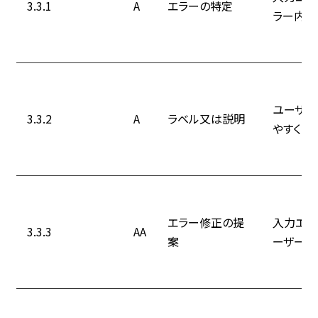
3.3.1
A
エラーの特定
ラー内容
ユーザー
3.3.2
A
ラベル又は説明
やすく説
エラー修正の提
入力エラ
3.3.3
AA
案
ーザーに