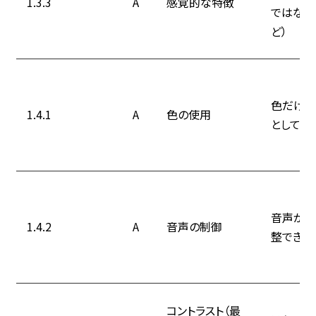
1.3.3
A
感覚的な特徴
ではなく
ど）
色だけで
1.4.1
A
色の使用
として使
音声が自
1.4.2
A
音声の制御
整できる
コントラスト（最