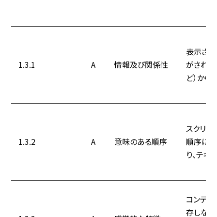
表示され
1.3.1
A
情報及び関係性
がされて
ど）から
スクリー
1.3.2
A
意味のある順序
順序にな
り、テキ
コンテン
存しない