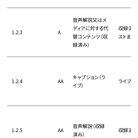
音声解説又はメ
ディアに対する代
収録済み
1.2.3
A
替コンテンツ（収
ストまた
録済み）
キャプション（ラ
1.2.4
AA
ライブの
イブ）
音声解説（収録
1.2.5
AA
収録済み
済み）